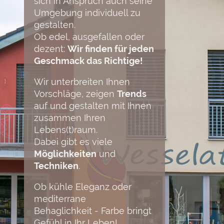
sich in Anspruch auch seine
Umgebung individuell zu
gestalten.
Ob edel, ausgefallen oder
dezent:
Wir finden für jeden
Geschmack das Richtige!
Wir unterbreiten Ihnen
Vorschläge, zeigen
Trends
auf und gestalten mit Ihnen
zusammen Ihren
Lebens(t)raum.
Dabei gibt es viele
Möglichkeiten
und
Techniken
.
Ob kühle Eleganz oder
mediterrane
Behaglichkeit - Farbe bringt
Gefühl in Ihr Leben!