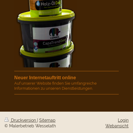
Neuer Internetauftritt online
Auf unserer Website finden Sie umfangreiche
Informationen zu unseren Dienstleistungen.
Druckversion
|
Sitemap
Login
© Malerbetrieb Wesselath
Webansicht